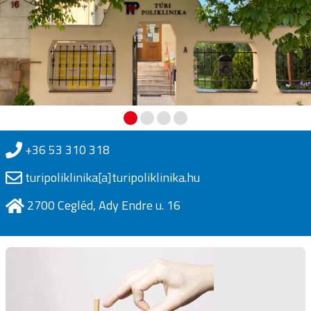
+36 53 310 318
turipoliklinika[a]turipoliklinika.hu
2700 Cegléd, Ady Endre u. 16