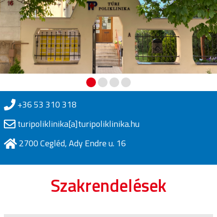
+36 53 310 318
turipoliklinika[a]turipoliklinika.hu
2700 Cegléd, Ady Endre u. 16
Szakrendelések