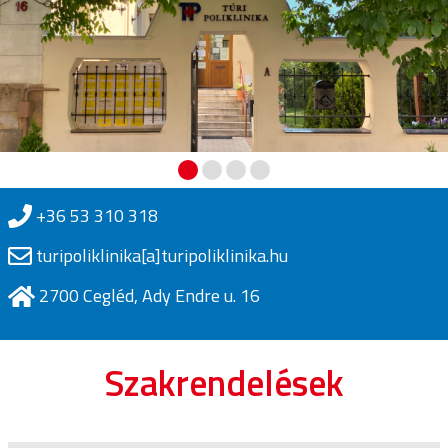
+36 53 310 318
turipoliklinika[a]turipoliklinika.hu
2700 Cegléd, Ady Endre u. 16
Szakrendelések