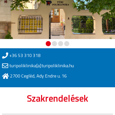
+36 53 310 318
turipoliklinika[a]turipoliklinika.hu
2700 Cegléd, Ady Endre u. 16
Szakrendelések