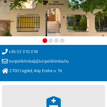
+36 53 310 318
turipoliklinika[a]turipoliklinika.hu
2700 Cegléd, Ady Endre u. 16